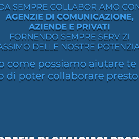
DA SEMPRE COLLABORIAMO CO
DA SEMPRE COLLABORIAMO CO
AGENZIE DI COMUNICAZIONE,
AGENZIE DI COMUNICAZIONE,
AZIENDE E PRIVATI
AZIENDE E PRIVATI
FORNENDO SEMPRE SERVIZI
FORNENDO SEMPRE SERVIZI
ASSIMO DELLE NOSTRE POTENZIAL
ASSIMO DELLE NOSTRE POTENZIAL
o come possiamo aiutare te o
o come possiamo aiutare te o
 di poter collaborare presto
 di poter collaborare presto