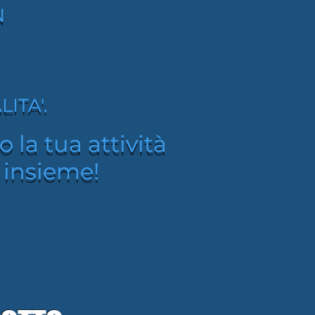
N
N
ITA'.
ITA'.
 la tua attività
 la tua attività
 insieme!
 insieme!