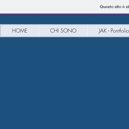
Questo sito è s
HOME
CHI SONO
JAK - Porrtfolio