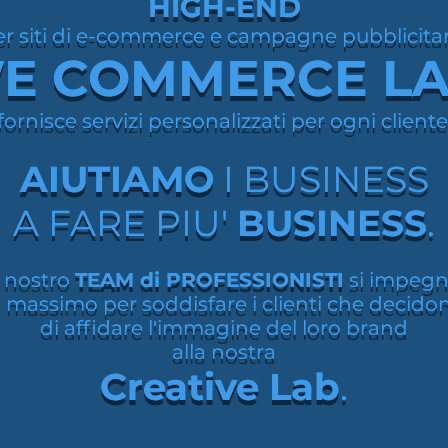
HIGH-END
HIGH-END
er siti di e-commerce e campagne pubblicitar
er siti di e-commerce e campagne pubblicitar
E COMMERCE L
E COMMERCE L
fornisce servizi personalizzati per ogni cliente
fornisce servizi personalizzati per ogni cliente
AIUTIAMO
AIUTIAMO
I BUSINESS
I BUSINESS
A FARE PIU'
A FARE PIU'
BUSINESS
BUSINESS
.
.
l nostro
l nostro
TEAM di PROFESSIONISTI
TEAM di PROFESSIONISTI
si impeg
si impeg
l massimo per soddisfare i clienti che decido
l massimo per soddisfare i clienti che decido
di affidare l'immagine del loro brand
di affidare l'immagine del loro brand
alla nostra
alla nostra
Creative Lab
Creative Lab
.
.