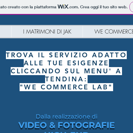
tato creato con la piattaforma
.com
. Crea oggi il tuo sito web.
I MATRIMONI DI JAK
WE COMMERCE
TROVA IL SERVIZIO ADATTO
ALLE TUE ESIGENZE
CLICCANDO SUL MENU' A
TENDINA:
"WE COMMERCE LAB"
Dalla realizzazione di
Dalla realizzazione di
VIDEO & FOTOGRAFIE
VIDEO & FOTOGRAFIE