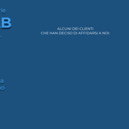
ie
ie
AB
AB
ALCUNI DEI CLIENTI
CHE HAN DECISO DI AFFIDARSI A NOI:
.
.
na
na
no
no