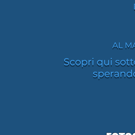
AL M
AL M
Scopri qui sott
Scopri qui sott
sperando
sperando